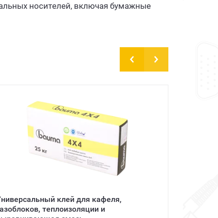
альных носителей, включая бумажные
Универсальный клей для кафеля,
Ұста 
газоблоков, теплоизоляции и